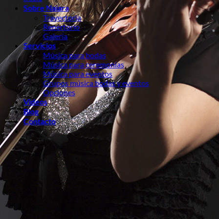
Sobre Naiara
Trayectoria
Repertorio
Galería
Servicios
Música para bodas
Música para ceremonias
Música para eventos
Grupos música bodas y eventos
Opciones
Videos
Blog
Contacto