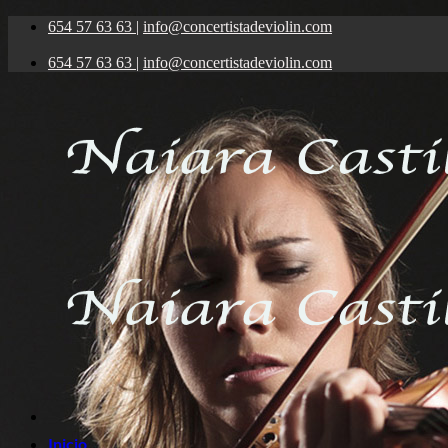
Saltar
654 57 63 63
|
info@concertistadeviolin.com
al
contenido
654 57 63 63
|
info@concertistadeviolin.com
Inicio