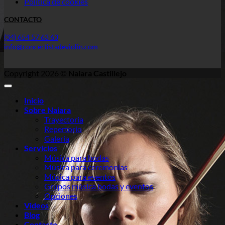
Política de cookies
CONTACTO
(34) 654 57 63 63
info@concertistadeviolin.com
Copyright 2026 ©
Naiara Castillejo
Inicio
Sobre Naiara
Trayectoria
Repertorio
Galería
Servicios
Música para bodas
Música para ceremonias
Música para eventos
Grupos música bodas y eventos
Opciones
Videos
Blog
Contacto