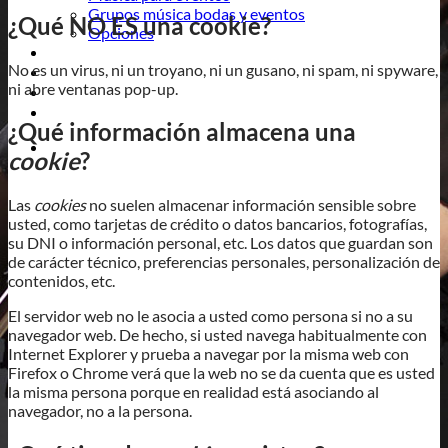
Grupos música bodas y eventos
¿Qué NO ES una cookie?
Opciones
Videos
No es un virus, ni un troyano, ni un gusano, ni spam, ni spyware,
Blog
ni abre ventanas pop-up.
Contacto
¿Qué información almacena una
cookie
?
Las
cookies
no suelen almacenar información sensible sobre
usted, como tarjetas de crédito o datos bancarios, fotografías,
su DNI o información personal, etc. Los datos que guardan son
de carácter técnico, preferencias personales, personalización de
contenidos, etc.
El servidor web no le asocia a usted como persona si no a su
navegador web. De hecho, si usted navega habitualmente con
Internet Explorer y prueba a navegar por la misma web con
Firefox o Chrome verá que la web no se da cuenta que es usted
la misma persona porque en realidad está asociando al
navegador, no a la persona.