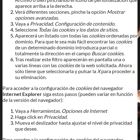
aparece arriba a la derecha.
Verá diferentes secciones, pinche la opción
Mostrar
opciones avanzadas
.
Vaya a
Privacidad
,
Configuración de contenido
.
Seleccione
Todas las cookies y los datos de sitios
.
Aparecerá un listado con todas las
cookies
ordenadas por
dominio. Para que le sea más fácil encontrar las
cookies
de un determinado dominio introduzca parcial o
totalmente la dirección en el campo
Buscar cookies
.
Tras realizar este filtro aparecerán en pantalla una o
varias líneas con las
cookies
de la web solicitada. Ahora
sólo tiene que seleccionarla y pulsar la
X
para proceder a
su eliminación.
Para acceder a la configuración de
cookies
del navegador
Internet Explorer
siga estos pasos (pueden variar en función
de la versión del navegador):
Vaya a
Herramientas
,
Opciones de Internet
Haga click en
Privacidad
.
Mueva el deslizador hasta ajustar el nivel de privacidad
que desee.
Para acceder a la configuración de
cookies
del navegador