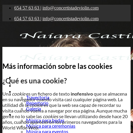
Saltar
654 57 63 63
|
info@concertistadeviolin.com
al
contenido
654 57 63 63
|
info@concertistadeviolin.com
Más información sobre las cookies
¿Qué es una cookie?
Inicio
Sobre Naiara
Una
cookie
es un fichero de texto
inofensivo
que se almacena
Trayectoria
en su navegador cuando visita casi cualquier página web. La
Repertorio
utilidad de la
cookie
es que la web sea capaz de recordar su
Galería
visita cuando vuelva a navegar por esa página. Aunque mucha
Servicios
gente no lo sabe las
cookies
se llevan utilizando desde hace 20
Música para bodas
años, cuando aparecieron los primeros navegadores para la
Música para ceremonias
World Wide Web.
Música para eventos