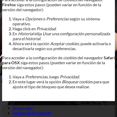
Firefox
siga estos pasos (pueden variar en función de la
versión del navegador):
Vaya a
Opciones
o
Preferencias
según su sistema
operativo.
Haga click en
Privacidad
.
En
Historial
elija
Usar una configuración personalizada
para el historial
.
Ahora verá la opción
Aceptar cookies
, puede activarla o
desactivarla según sus preferencias.
Para acceder a la configuración de
cookies
del navegador
Safari
para OSX
siga estos pasos (pueden variar en función de la
versión del navegador):
Vaya a
Preferencias
, luego
Privacidad
.
En este lugar verá la opción
Bloquear cookies
para que
ajuste el tipo de bloqueo que desea realizar.
Aviso Legal
Política de Privacidad